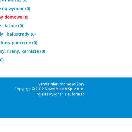
 na wymiar (0)
ny domowe (0)
i łaźnie (0)
y i balustrady (0)
, kasy pancerne (0)
ny, firany, karnisze (0)
0)
Serwis Nieruchomości Żory
Copyright © 2012
Nowe Miasto Sp. z o. o.
Projekt i wykonanie
euforia.sc