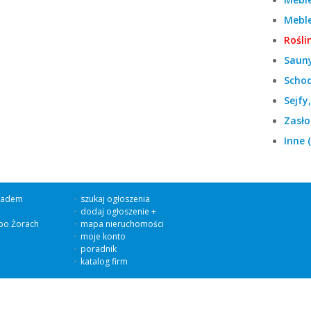
Meble
Rośli
Sauny 
Schod
Sejfy
Zasło
Inne (
iadem
szukaj ogłoszenia
dodaj ogłoszenie +
 po Żorach
mapa nieruchomości
moje konto
poradnik
katalog firm