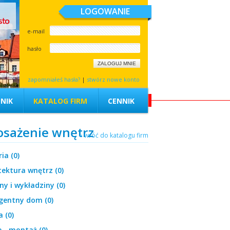
LOGOWANIE
e-mail
hasło
zapomniałeś hasła?
|
stwórz nowe konto
NIK
KATALOG FIRM
CENNIK
sażenie wnętrz
« wróć do katalogu firm
ia (0)
tektura wnętrz (0)
y i wykładziny (0)
igentny dom (0)
a (0)
 - montaż (0)