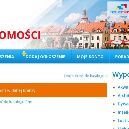
SZENIA
DODAJ OGŁOSZENIE
MOJE KONTO
PORAD
Wypo
Dodaj firmę do katalogu +
Akwar
firm w danej branży
Archi
óć do katalogu firm
Dywan
Intel
Lustr
Meble