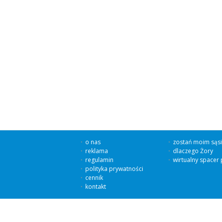
o nas
zostań moim sąs
reklama
dlaczego Żory
regulamin
wirtualny spacer
polityka prywatności
cennik
kontakt